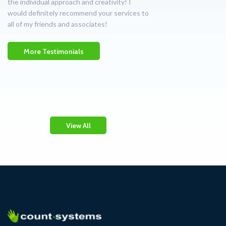
the individual approach and creativity! I
would definitely recommend your services to
all of my friends and associates!
More Testimonials
View All