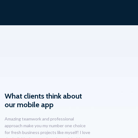
What clients think about
our mobile app
Amazing teamwork and professional
approach make you my number one choice
for fresh business projects like myself! I love